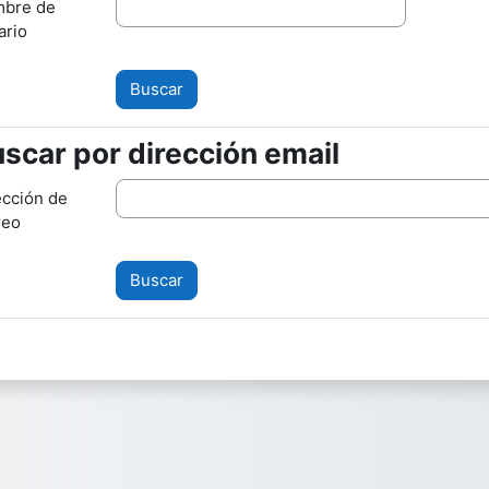
bre de
ario
scar por dirección email
scar por dirección email
ección de
reo