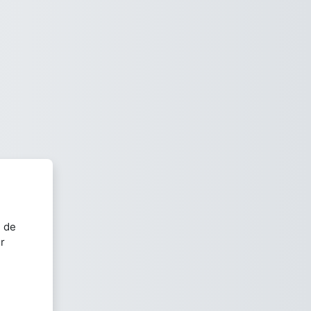
e de
r